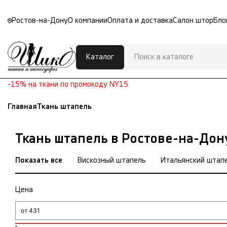
Ростов-на-Дону
О компании
Оплата и доставка
Салон штор
Бло
Каталог
-15% на ткани по промокоду NY15
Главная
Ткань штапель
Ткань штапель в Ростове-на-Дон
Показать все
Вискозный штапель
Итальянский штап
Цена