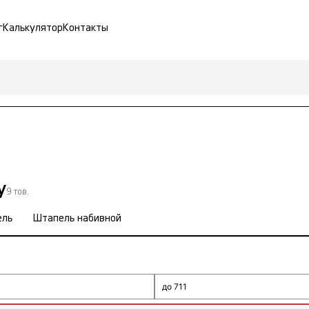
г
Калькулятор
Контакты
у
9 тов.
ель
Штапель набивной