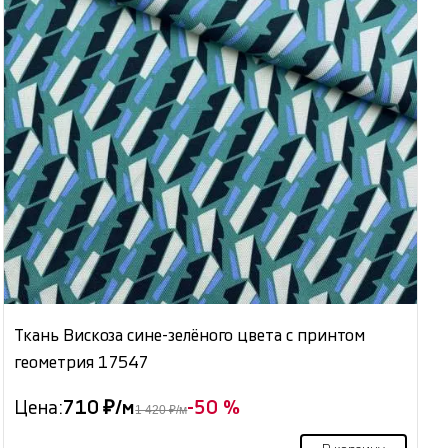
Ткань Вискоза сине-зелёного цвета с принтом
геометрия 17547
Цена:
710 ₽/м
-50 %
1 420 ₽/м