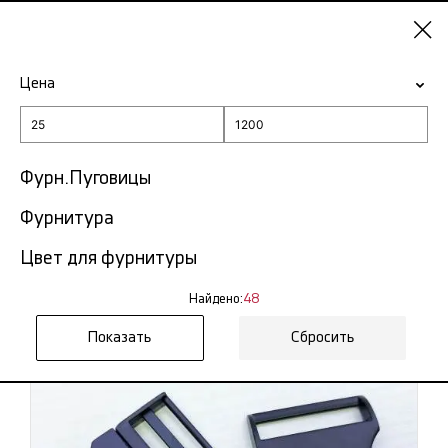
Ростов-на-
Дону
Цена
-15% на ткани по промокоду NY15
Главная
Пряжки
Фурн.Пуговицы
Пряжки в Ростове-на-Дону
Фурнитура
48 тов.
Цвет для фурнитуры
Фильтр
Сортировка
Показать все
Найдено:
48
Сбросить