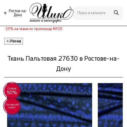
Ростов-на-
Дону
-15% на ткани по промокоду NY15
Назад
Ткань Пальтовая 27630 в Ростове-на-
Дону
Скидка
50%
Последний
отрез!