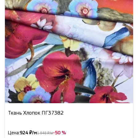
Ткань Хлопок ПГ37382
Цена:
924 ₽/м
-50 %
1 848 ₽/м