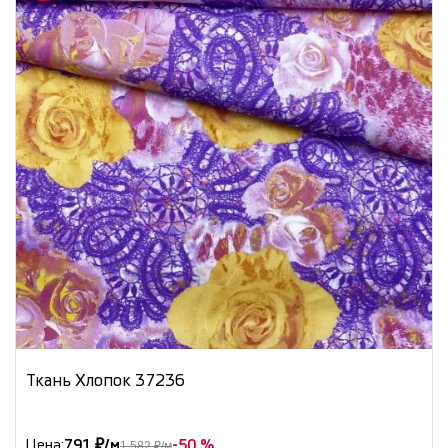
Ткань Хлопок 37236
Цена:
791 ₽/м
-50 %
1 582 ₽/м